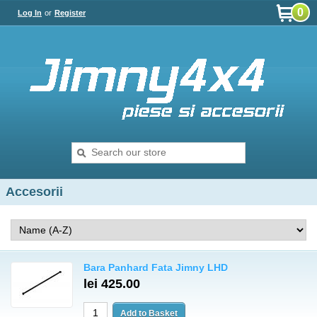
0
Log In
or
Register
Accesorii
Bara Panhard Fata Jimny LHD
lei 425.00