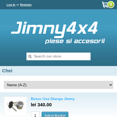
0
Log In
or
Register
Chei
Butuc Usa Stanga Jimny
lei 340.00